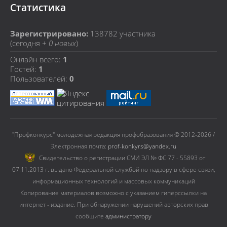
Статистика
Зарегистрировано:
138782
участника
(сегодня +
0 новых
)
Онлайн всего:
1
Гостей:
1
Пользователей:
0
"Профконкурс" молодежная редакция профобразования © 2012-2026 /
Электронная почта:
prof-konkyrs@yandex.ru
Cвидетельство о регистрации СМИ ЭЛ № ФС 77 - 55893 от
07.11.2013 г. выдано Федеральной службой по надзору в сфере связи,
информационных технологий и массовых коммуникаций
Копирование материалов возможно с указанием гиперссылки на
интернет - издание. При обнаружении нарушений авторских прав
сообщите
администратору