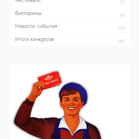
Фестивали
[7]
Викторины
[4]
Новости. события
[19]
Итоги конкурсов
[45]