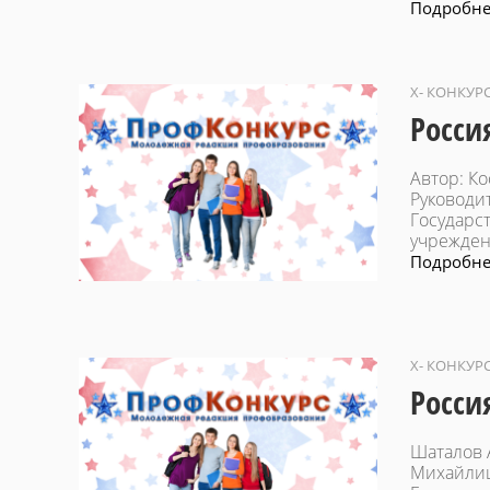
Подробнее
X- КОНКУР
Росси
Автор: К
Руководи
Государс
учрежден
Подробнее
X- КОНКУР
Росси
Шаталов 
Михайли