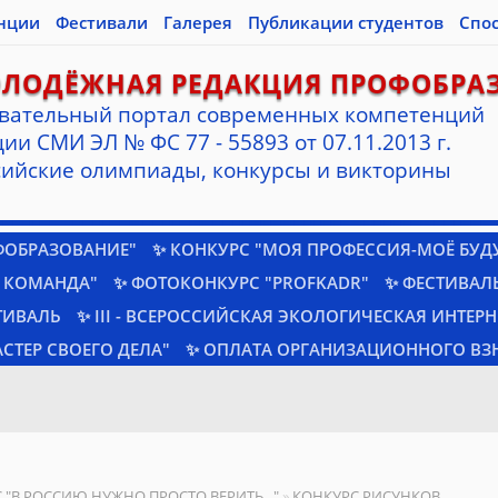
нции
Фестивали
Галерея
Публикации студентов
Спо
ОЛОДЁЖНАЯ РЕДАКЦИЯ ПРОФОБРА
вательный портал современных компетенций
ии СМИ ЭЛ № ФС 77 - 55893 от 07.11.2013 г.
ийские олимпиады, конкурсы и викторины
ФОБРАЗОВАНИЕ"
✨ КОНКУРС "МОЯ ПРОФЕССИЯ-МОЁ БУД
 КОМАНДА"
✨ ФОТОКОНКУРС "PROFKADR"
✨ ФЕСТИВАЛЬ
ТИВАЛЬ
✨ III - ВСЕРОССИЙСКАЯ ЭКОЛОГИЧЕСКАЯ ИНТЕР
СТЕР СВОЕГО ДЕЛА"
✨ ОПЛАТА ОРГАНИЗАЦИОННОГО ВЗ
С "В РОССИЮ НУЖНО ПРОСТО ВЕРИТЬ..."
»
КОНКУРС РИСУНКОВ