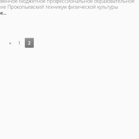
твенное бюджетное профессиональное образовательное
ие Прокопьевский техникум физической культуры
...
«
1
2