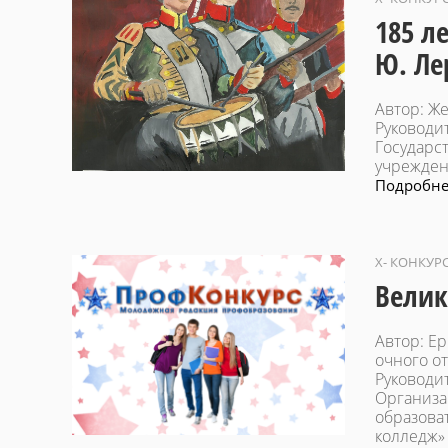
185 л
Ю. Ле
Автор: Ж
Руководи
Государс
учрежден
Подробнее
X- КОНКУР
Велик
Автор: Ер
очного о
Руководи
Организа
образова
колледж»