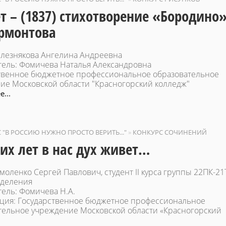
ет – (1837) стихотворение «Бородино
рмонтова
елезнякова Ангелина Андреевна
тель: Фомичева Наталья Александровна
твенное бюджетное профессиональное образовательное
ие Московской области "Красногорский колледж"
...
С "В РОССИЮ НУЖНО ПРОСТО ВЕРИТЬ..."
»
КОНКУРС СОЧИНЕНИЙ
их лет в нас дух живет…
моленко Сергей Павлович, студент II курса группы 22ПК-21
тделения
тель: Фомичева Н.А.
ция: Государственное бюджетное профессиональное
тельное учреждение Московской области «Красногорский