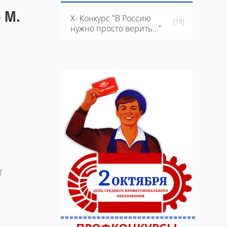
» М.
X- Конкурс "В Россию
[19]
нужно просто верить..."
Т