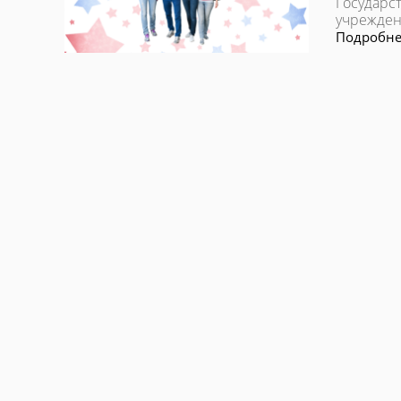
Государс
учрежден
Подробнее