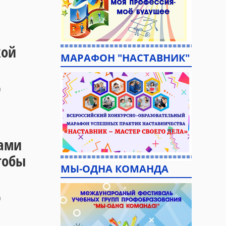
кой
МАРАФОН "НАСТАВНИК"
я
зами
тобы
МЫ-ОДНА КОМАНДА
я