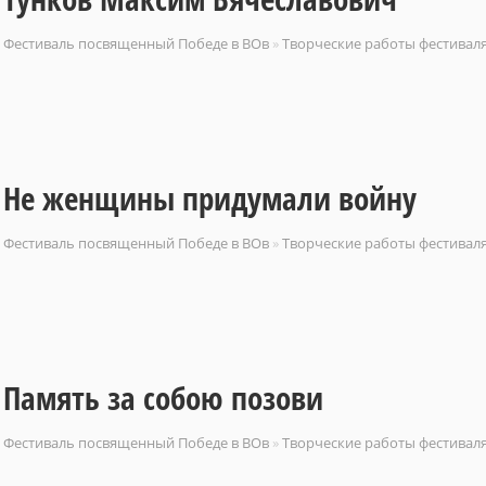
Фестиваль посвященный Победе в ВОв
»
Творческие работы фестивал
Не женщины придумали войну
Фестиваль посвященный Победе в ВОв
»
Творческие работы фестивал
Память за собою позови
Фестиваль посвященный Победе в ВОв
»
Творческие работы фестивал