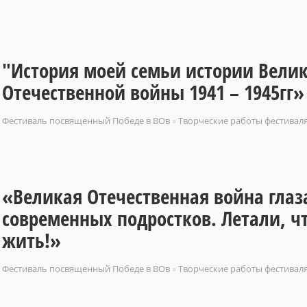
"История моей семьи истории Вели
Отечественной войны 1941 – 1945гг»
Фестиваль посвященный Победе в ВОв
»
Творческие работы фестивал
«Великая Отечественная война гла
современных подростков. Летали, ч
жить!»
Фестиваль посвященный Победе в ВОв
»
Творческие работы фестивал