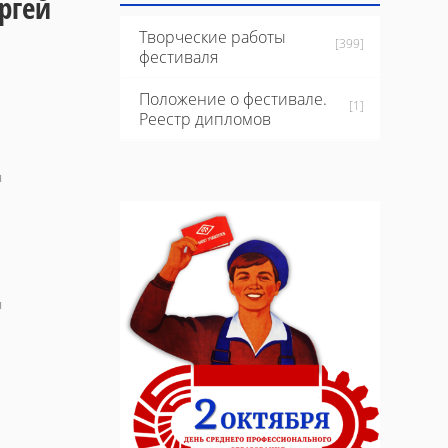
ргей
Творческие работы
[399]
фестиваля
Положение о фестивале.
[1]
Реестр дипломов
я
я