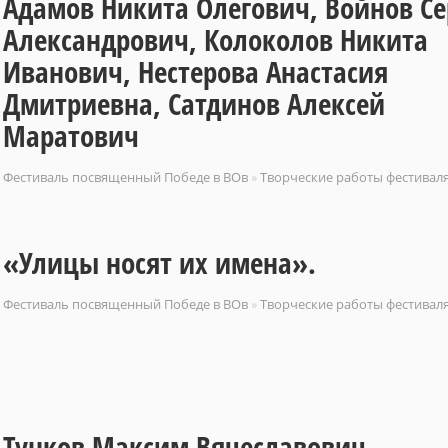
Адамов Никита Олегович, Войнов Се
Александрович, Колоколов Никита
Иванович, Нестерова Анастасия
Дмитриевна, Сатдинов Алексей
Маратович
Фестиваль посвященный Победе в ВОв
»
Творческие работы фестивал
«Улицы носят их имена».
Фестиваль посвященный Победе в ВОв
»
Творческие работы фестивал
Тунков Максим Вячеславович