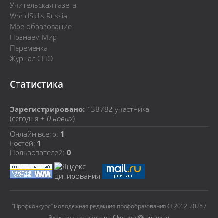
Учительская газета
WorldSkills Russia
Мое образование
Познаем Мир
Переменка
Журнал СПО
Статистика
Зарегистрировано:
138782
участника
(сегодня +
0 новых
)
Онлайн всего:
1
Гостей:
1
Пользователей:
0
"Профконкурс" молодежная редакция профобразования © 2012-2026 /
Электронная почта:
prof-konkyrs@yandex.ru