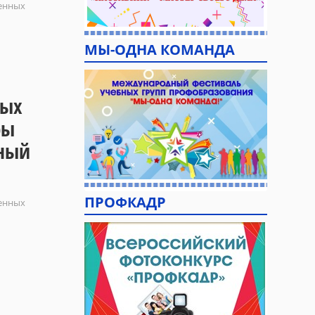
ленных
МЫ-ОДНА КОМАНДА
ных
ры
ьный
ПРОФКАДР
ленных