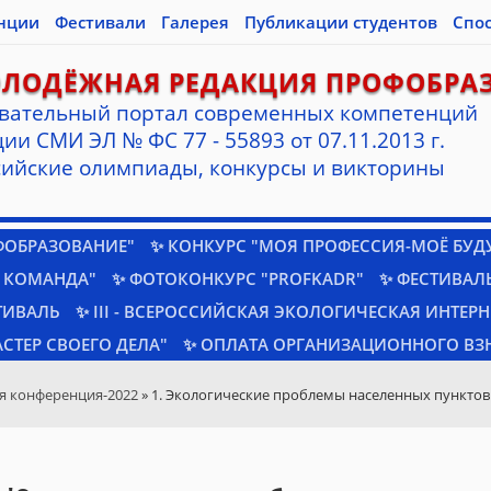
нции
Фестивали
Галерея
Публикации студентов
Спо
ОЛОДЁЖНАЯ РЕДАКЦИЯ ПРОФОБРА
вательный портал современных компетенций
ии СМИ ЭЛ № ФС 77 - 55893 от 07.11.2013 г.
ийские олимпиады, конкурсы и викторины
ФОБРАЗОВАНИЕ"
✨ КОНКУРС "МОЯ ПРОФЕССИЯ-МОЁ БУД
 КОМАНДА"
✨ ФОТОКОНКУРС "PROFKADR"
✨ ФЕСТИВАЛЬ
ТИВАЛЬ
✨ III - ВСЕРОССИЙСКАЯ ЭКОЛОГИЧЕСКАЯ ИНТЕР
СТЕР СВОЕГО ДЕЛА"
✨ ОПЛАТА ОРГАНИЗАЦИОННОГО ВЗ
я конференция-2022
» 1. Экологические проблемы населенных пунктов