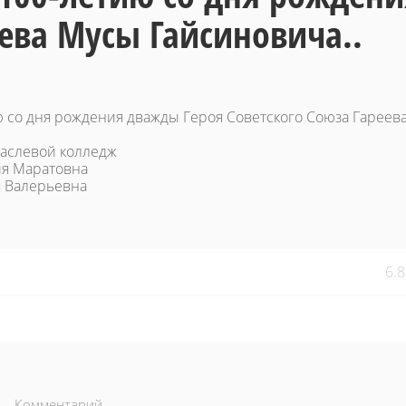
еева Мусы Гайсиновича..
 со дня рождения дважды Героя Советского Союза Гареев
аслевой колледж
ия Маратовна
 Валерьевна
6.
Комментарий