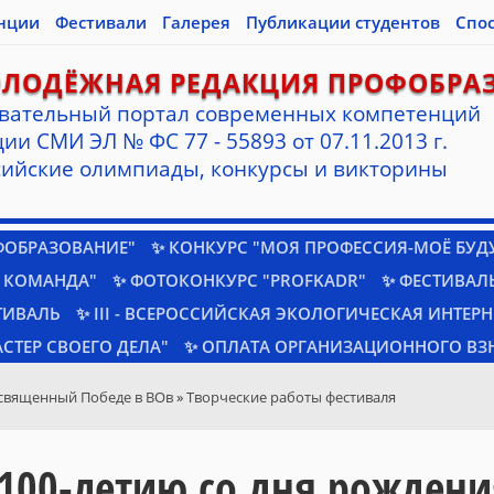
нции
Фестивали
Галерея
Публикации студентов
Спо
ОЛОДЁЖНАЯ РЕДАКЦИЯ ПРОФОБРА
вательный портал современных компетенций
ии СМИ ЭЛ № ФС 77 - 55893 от 07.11.2013 г.
ийские олимпиады, конкурсы и викторины
ФОБРАЗОВАНИЕ"
✨ КОНКУРС "МОЯ ПРОФЕССИЯ-МОЁ БУД
 КОМАНДА"
✨ ФОТОКОНКУРС "PROFKADR"
✨ ФЕСТИВАЛЬ
ТИВАЛЬ
✨ III - ВСЕРОССИЙСКАЯ ЭКОЛОГИЧЕСКАЯ ИНТЕР
СТЕР СВОЕГО ДЕЛА"
✨ ОПЛАТА ОРГАНИЗАЦИОННОГО ВЗ
священный Победе в ВОв
»
Творческие работы фестиваля
100-летию со дня рождени