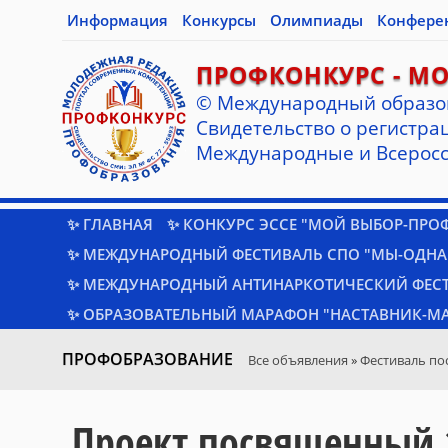
Информация
Конкурсы
Олимпиады
Конфере
ПРОФКОНКУРС - М
© Международный образо
Cвидетельство о регистрац
Международные и Всеросс
✨ ГЛАВНАЯ
✨ КОНКУРС ЭССЕ "МОЙ ВЫБОР-ПРО
✨ МЕЖДУНАРОДНЫЙ ФЕСТИВАЛЬ СПО "МЫ-ОДНА
✨ МЕЖДУНАРОДНЫЙ АНТИНАРКОТИЧЕСКИЙ ФЕС
✨ ОБРАЗОВАТЕЛЬНЫЙ МАРАФОН "НАСТАВНИК-МА
ПРОФОБРАЗОВАНИЕ
Все объявления
»
Фестиваль по
Проект посвященный 