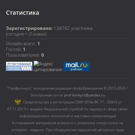
Статистика
Зарегистрировано:
138782
участника
(сегодня +
0 новых
)
Онлайн всего:
1
Гостей:
1
Пользователей:
0
"Профконкурс" молодежная редакция профобразования © 2012-2026 /
Электронная почта:
prof-konkyrs@yandex.ru
Cвидетельство о регистрации СМИ ЭЛ № ФС 77 - 55893 от
07.11.2013 г. выдано Федеральной службой по надзору в сфере связи,
информационных технологий и массовых коммуникаций
Копирование материалов возможно с указанием гиперссылки на
интернет - издание. При обнаружении нарушений авторских прав