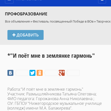
ПРОФОБРАЗОВАНИЕ
Все объявления
»
Фестиваль посвященный Победе в ВОв
»
Творческ
ДОБАВИТЬ
*"И поёт мне в землянке гармонь"
Работа:"И поёт мне в землянке гармонь"
Участник: Размышляйникова Татьяна Олеговна;
ФИО педагога: Горожанова Анна Николаевна ;
ОУ: ГБПОУ “Нижегородское музыкальное училище
(колледж) имени М.А. Балакирева”.