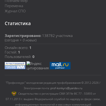
Познаем Мир
Переменка
Журнал СПО
Статистика
Зарегистрировано:
138782
участника
(сегодня +
0 новых
)
Онлайн всего:
1
Гостей:
1
Пользователей:
0
"Профконкурс" молодежная редакция профобразования © 2012-2026 /
Электронная почта:
prof-konkyrs@yandex.ru
Cвидетельство о регистрации СМИ ЭЛ № ФС 77 - 55893 от
07.11.2013 г. выдано Федеральной службой по надзору в сфере связи,
информационных технологий и массовых коммуникаций