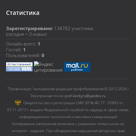
Статистика
Зарегистрировано:
138782
участника
(сегодня +
0 новых
)
Онлайн всего:
1
Гостей:
1
Пользователей:
0
"Профконкурс" молодежная редакция профобразования © 2012-2026 /
Электронная почта:
prof-konkyrs@yandex.ru
Cвидетельство о регистрации СМИ ЭЛ № ФС 77 - 55893 от
07.11.2013 г. выдано Федеральной службой по надзору в сфере связи,
информационных технологий и массовых коммуникаций
Копирование материалов возможно с указанием гиперссылки на
интернет - издание. При обнаружении нарушений авторских прав