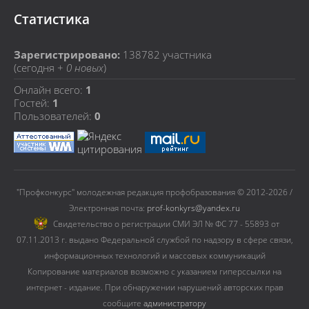
Статистика
Зарегистрировано:
138782
участника
(сегодня +
0 новых
)
Онлайн всего:
1
Гостей:
1
Пользователей:
0
"Профконкурс" молодежная редакция профобразования © 2012-2026 /
Электронная почта:
prof-konkyrs@yandex.ru
Cвидетельство о регистрации СМИ ЭЛ № ФС 77 - 55893 от
07.11.2013 г. выдано Федеральной службой по надзору в сфере связи,
информационных технологий и массовых коммуникаций
Копирование материалов возможно с указанием гиперссылки на
интернет - издание. При обнаружении нарушений авторских прав
сообщите
администратору