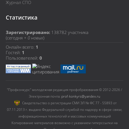
Журнал СПО
Статистика
Зарегистрировано:
138782
участника
(сегодня +
0 новых
)
Онлайн всего:
1
Гостей:
1
Пользователей:
0
"Профконкурс" молодежная редакция профобразования © 2012-2026 /
Электронная почта:
prof-konkyrs@yandex.ru
Cвидетельство о регистрации СМИ ЭЛ № ФС 77 - 55893 от
07.11.2013 г. выдано Федеральной службой по надзору в сфере связи,
информационных технологий и массовых коммуникаций
Копирование материалов возможно с указанием гиперссылки на