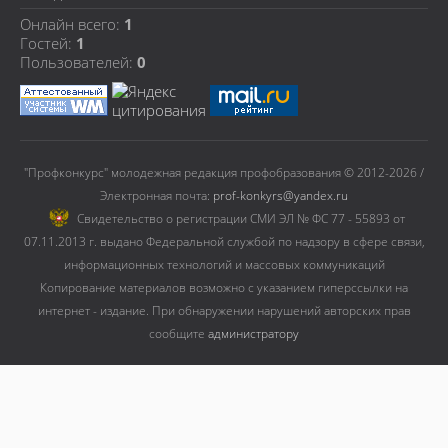
Онлайн всего:
1
Гостей:
1
Пользователей:
0
"Профконкурс" молодежная редакция профобразования © 2012-2026 /
Электронная почта:
prof-konkyrs@yandex.ru
Cвидетельство о регистрации СМИ ЭЛ № ФС 77 - 55893 от
07.11.2013 г. выдано Федеральной службой по надзору в сфере связи,
информационных технологий и массовых коммуникаций
Копирование материалов возможно с указанием гиперссылки на
интернет - издание. При обнаружении нарушений авторских прав
сообщите
администратору