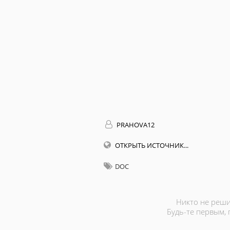
PRAHOVA12
ОТКРЫТЬ ИСТОЧНИК...
DOC
Никто не реши
Будь-те первым,