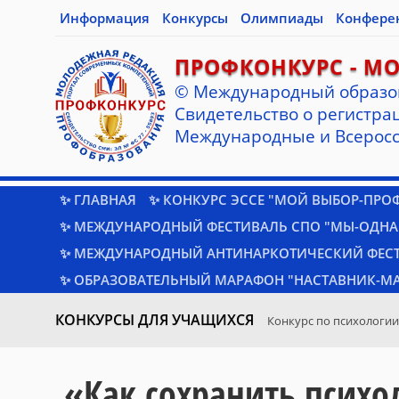
Информация
Конкурсы
Олимпиады
Конфере
ПРОФКОНКУРС - М
© Международный образо
Cвидетельство о регистрац
Международные и Всеросс
✨ ГЛАВНАЯ
✨ КОНКУРС ЭССЕ "МОЙ ВЫБОР-ПРО
✨ МЕЖДУНАРОДНЫЙ ФЕСТИВАЛЬ СПО "МЫ-ОДНА
✨ МЕЖДУНАРОДНЫЙ АНТИНАРКОТИЧЕСКИЙ ФЕС
✨ ОБРАЗОВАТЕЛЬНЫЙ МАРАФОН "НАСТАВНИК-МА
КОНКУРСЫ ДЛЯ УЧАЩИХСЯ
Конкурс по психологии
«Как сохранить психо