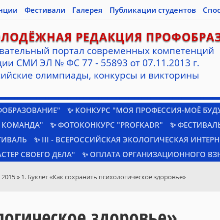
нции
Фестивали
Галерея
Публикации студентов
Спо
ОЛОДЁЖНАЯ РЕДАКЦИЯ ПРОФОБРА
вательный портал современных компетенций
ии СМИ ЭЛ № ФС 77 - 55893 от 07.11.2013 г.
ийские олимпиады, конкурсы и викторины
ФОБРАЗОВАНИЕ"
✨ КОНКУРС "МОЯ ПРОФЕССИЯ-МОЁ БУД
 КОМАНДА"
✨ ФОТОКОНКУРС "PROFKADR"
✨ ФЕСТИВАЛЬ
ТИВАЛЬ
✨ III - ВСЕРОССИЙСКАЯ ЭКОЛОГИЧЕСКАЯ ИНТЕР
СТЕР СВОЕГО ДЕЛА"
✨ ОПЛАТА ОРГАНИЗАЦИОННОГО ВЗ
 2015
»
1. Буклет «Как сохранить психологическое здоровье»
логическое здоровье»