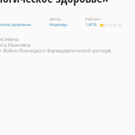
Автор:
Рейтинг:
еское здоровье»
Надежда
1.0
/
16
ексеевна
иса Ивановна
Ф. Войно-Ясенецкого Фармацевтический колледж