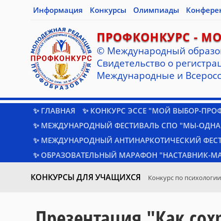
Информация
Конкурсы
Олимпиады
Конфере
ПРОФКОНКУРС - М
© Международный образо
Cвидетельство о регистрац
Международные и Всеросс
✨ ГЛАВНАЯ
✨ КОНКУРС ЭССЕ "МОЙ ВЫБОР-ПРО
✨ МЕЖДУНАРОДНЫЙ ФЕСТИВАЛЬ СПО "МЫ-ОДНА
✨ МЕЖДУНАРОДНЫЙ АНТИНАРКОТИЧЕСКИЙ ФЕС
✨ ОБРАЗОВАТЕЛЬНЫЙ МАРАФОН "НАСТАВНИК-МА
КОНКУРСЫ ДЛЯ УЧАЩИХСЯ
Конкурс по психологии
Презентация "Как сох