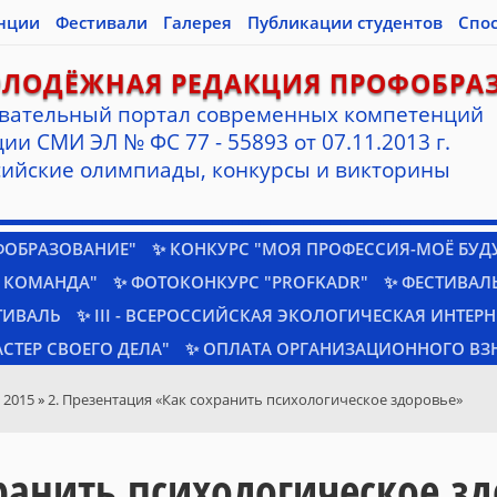
нции
Фестивали
Галерея
Публикации студентов
Спо
ОЛОДЁЖНАЯ РЕДАКЦИЯ ПРОФОБРА
вательный портал современных компетенций
ии СМИ ЭЛ № ФС 77 - 55893 от 07.11.2013 г.
ийские олимпиады, конкурсы и викторины
ФОБРАЗОВАНИЕ"
✨ КОНКУРС "МОЯ ПРОФЕССИЯ-МОЁ БУД
 КОМАНДА"
✨ ФОТОКОНКУРС "PROFKADR"
✨ ФЕСТИВАЛЬ
ТИВАЛЬ
✨ III - ВСЕРОССИЙСКАЯ ЭКОЛОГИЧЕСКАЯ ИНТЕР
СТЕР СВОЕГО ДЕЛА"
✨ ОПЛАТА ОРГАНИЗАЦИОННОГО ВЗ
 2015
»
2. Презентация «Как сохранить психологическое здоровье»
ранить психологическое з