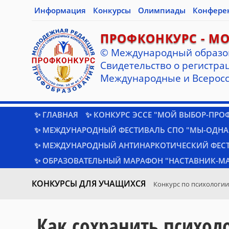
Информация
Конкурсы
Олимпиады
Конфере
ПРОФКОНКУРС - М
© Международный образо
Cвидетельство о регистрац
Международные и Всеросс
✨ ГЛАВНАЯ
✨ КОНКУРС ЭССЕ "МОЙ ВЫБОР-ПРО
✨ МЕЖДУНАРОДНЫЙ ФЕСТИВАЛЬ СПО "МЫ-ОДНА
✨ МЕЖДУНАРОДНЫЙ АНТИНАРКОТИЧЕСКИЙ ФЕС
✨ ОБРАЗОВАТЕЛЬНЫЙ МАРАФОН "НАСТАВНИК-МА
КОНКУРСЫ ДЛЯ УЧАЩИХСЯ
Конкурс по психологии
Как сохранить психол