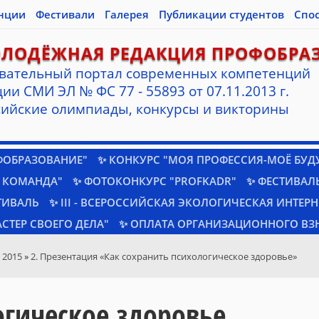
нции
Фестивали
Галерея
Публикации студентов
Спо
ОЛОДЁЖНАЯ РЕДАКЦИЯ ПРОФОБРА
вательный портал современных компетенций
ии СМИ ЭЛ № ФС 77 - 55893 от 07.11.2013 г.
ийские олимпиады, конкурсы и викторины
ФОБРАЗОВАНИЕ"
✨ КОНКУРС "МОЯ ПРОФЕССИЯ-МОЁ БУД
 КОМАНДА"
✨ ФОТОКОНКУРС "PROFKADR"
✨ ФЕСТИВАЛЬ
ТИВАЛЬ
✨ III - ВСЕРОССИЙСКАЯ ЭКОЛОГИЧЕСКАЯ ИНТЕР
СТЕР СВОЕГО ДЕЛА"
✨ ОПЛАТА ОРГАНИЗАЦИОННОГО ВЗ
 2015
»
2. Презентация «Как сохранить психологическое здоровье»
огическое здоровье