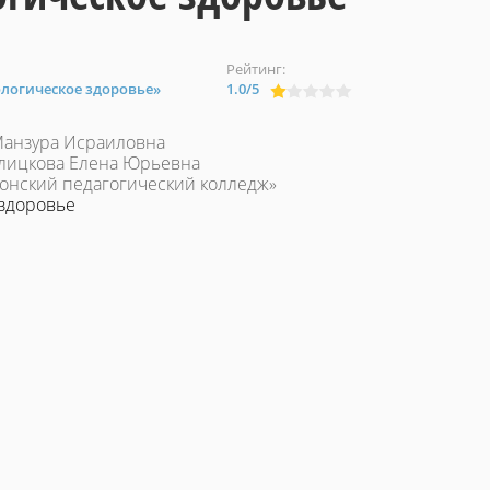
Рейтинг:
ологическое здоровье»
1.0
/
5
 Манзура Исраиловна
Галицкова Елена Юрьевна
онский педагогический колледж»
 здоровье