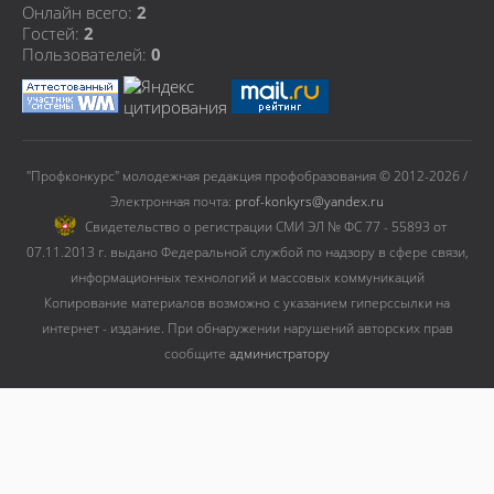
Онлайн всего:
2
Гостей:
2
Пользователей:
0
"Профконкурс" молодежная редакция профобразования © 2012-2026 /
Электронная почта:
prof-konkyrs@yandex.ru
Cвидетельство о регистрации СМИ ЭЛ № ФС 77 - 55893 от
07.11.2013 г. выдано Федеральной службой по надзору в сфере связи,
информационных технологий и массовых коммуникаций
Копирование материалов возможно с указанием гиперссылки на
интернет - издание. При обнаружении нарушений авторских прав
сообщите
администратору