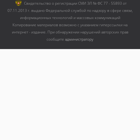
Cвидетельство о регистрации СМИ ЭЛ № ФС 77 - 55893 от
07.11.2013 г. выдано Федеральной службой по надзору в сфере связи,
информационных технологий и массовых коммуникаций
Копирование материалов возможно с указанием гиперссылки на
интернет - издание. При обнаружении нарушений авторских прав
сообщите
администратору