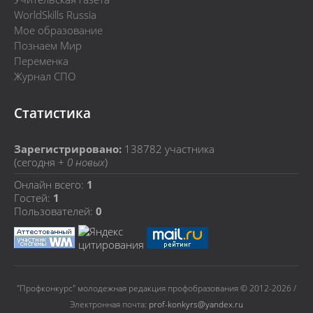
WorldSkills Russia
Мое образование
Познаем Мир
Переменка
Журнал СПО
Статистика
Зарегистрировано:
138782
участника
(сегодня +
0 новых
)
Онлайн всего:
1
Гостей:
1
Пользователей:
0
"Профконкурс" молодежная редакция профобразования © 2012-2026 /
Электронная почта:
prof-konkyrs@yandex.ru