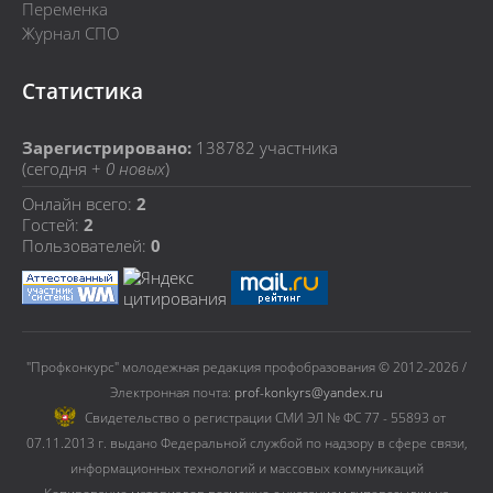
Переменка
Журнал СПО
Статистика
Зарегистрировано:
138782
участника
(сегодня +
0 новых
)
Онлайн всего:
2
Гостей:
2
Пользователей:
0
"Профконкурс" молодежная редакция профобразования © 2012-2026 /
Электронная почта:
prof-konkyrs@yandex.ru
Cвидетельство о регистрации СМИ ЭЛ № ФС 77 - 55893 от
07.11.2013 г. выдано Федеральной службой по надзору в сфере связи,
информационных технологий и массовых коммуникаций