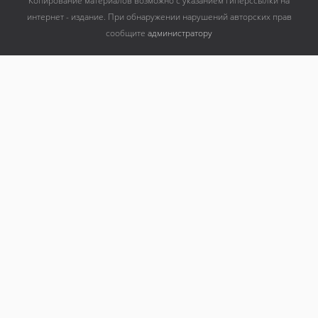
Копирование материалов возможно с указанием гиперссылки на
интернет - издание. При обнаружении нарушений авторских прав
сообщите
администратору