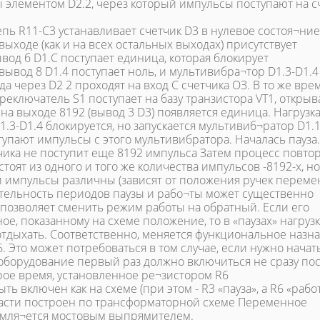
элементом D2.2, через который импульсы поступают на 
ь R11-C3 устанавливает счетчик D3 в нулевое состоя¬ние
выходе (как и на всех остальных выходах) присутствует
ывод б D1.C поступает единица, которая блокирует
 вывод 8 D1.4 поступает ноль, и мультивибра¬тор D1.3-D1.4
а через D2 2 проходят на вход С счетчика ОЗ. В то же врем
реключатель S1 поступает на базу транзистора VT1, открыва
 на выходе 8192 (вывод 3 D3) появляется единица. Нагрузк
.3-D1.4 блокируется, но запускается мультивиб¬ратор D1.1
тупают импульсы с этого мультивибратора. Началась пауза
тчика не поступит еще 8192 импульса Затем процесс повтор
стоят из одного и того же количества импульсов -8192-х, но
ти импульсы различны (зависят от положения ручек перем
ительность периодов паузы и рабо¬ты может существенно
 позволяет сменить режим работы на обратный. Если его
, показанному на схеме положение, то в «паузах» нагрузк
 - отдыхать. Соответственно, меняется функциональное назн
 Это может потребоваться в том случае, если нужно начат
, оборудование первый раз должно включиться не сразу по
орое время, установленное ре¬зистором R6
 включен как на схеме (при этом - R3 «пауза», a R6 «работ
части построен по трансформаторной схеме Переменное
мля¬ется мостовым выпрямителем.