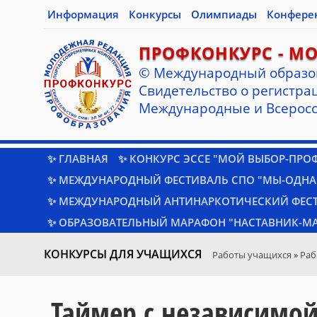
Информация
Конкурсы
Олимпиады
Конфере
ПРОФКОНКУРС - М
© Международный образо
Cвидетельство о регистрац
Международные и Всеросс
✨ ГЛАВНАЯ
✨ КОНКУРС ЭССЕ "МОЙ ВЫБОР-ПРО
✨ МЕЖДУНАРОДНЫЙ ФЕСТИВАЛЬ СПО "МЫ-ОДНА
✨ МЕЖДУНАРОДНЫЙ АНТИНАРКОТИЧЕСКИЙ ФЕС
✨ ОБРАЗОВАТЕЛЬНЫЙ МАРАФОН "НАСТАВНИК-МА
КОНКУРСЫ ДЛЯ УЧАЩИХСЯ
Работы учащихся
»
Раб
Таймер с независимой