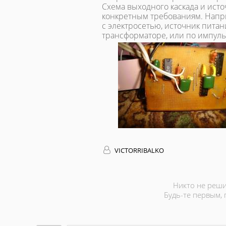
Схема выходного каскада и исто
конкретным требованиям. Напри
с электросетью, источник пита
трансформаторе, или по импул
VICTORRIBALKO
Никто не реши
Будь-те первым,