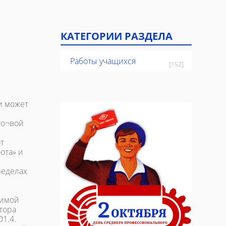
КАТЕГОРИИ РАЗДЕЛА
Работы учащихся
[152]
и может
и
то¬вой
т
ота» и
ределах
симой
тора
D1.4.