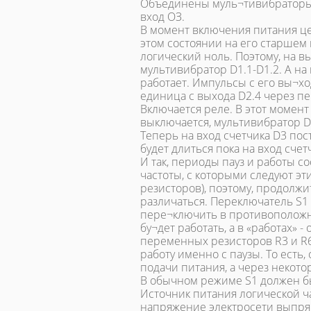
Объединены муль¬тивибраторы 
вход ОЗ.
В момент включения питания цеп
этом состоянии на его старшем 
логический ноль. Поэтому, на в
мультивибратор D1.1-D1.2. А на
работает. Импульсы с его вы¬ход
единица с выхода D2.4 через пе
Включается реле. В этот момент
выключается, мультивибратор D1
Теперь на вход счетчика D3 пос
будет длиться пока на вход сче
И так, периоды пауз и работы со
частоты, с которыми следуют э
резисторов), поэтому, продолж
различаться. Переключатель S1
пере¬ключить в противоположное
бу¬дет работать, а в «работах»
переменных резисторов R3 и R6.
работу именно с паузы. То есть
подачи питания, а через некот
В обычном режиме S1 должен быть
Источник питания логической 
напряжение электросети выпря