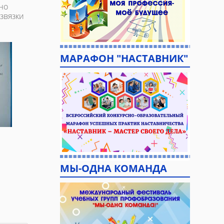
но
звязки
МАРАФОН "НАСТАВНИК"
МЫ-ОДНА КОМАНДА