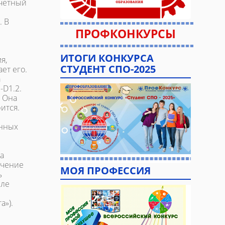
счетный
. В
ПРОФКОНКУРСЫ
ИТОГИ КОНКУРСА
я,
СТУДЕНТ СПО-2025
ет его.
а
-D1.2.
. Она
ится.
енных
а
ачение
МОЯ ПРОФЕССИЯ
ь
сле
а»).