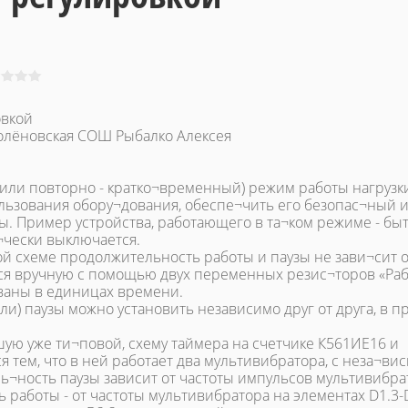
овкой
Солёновская СОШ Рыбалко Алексея
(или повторно - кратко¬временный) режим работы нагрузк
ьзования обору¬дования, обеспе¬чить его безопас¬ный 
. Пример устройства, работающего в та¬ком режиме - бы
¬чески выключается.
ой схеме продолжительность работы и паузы не зави¬сит о
тся вручную с помощью двух переменных резис¬торов «Раб
ваны в единицах времени.
и) паузы можно установить независимо друг от друга, в п
шую уже ти¬повой, схему таймера на счетчике К561ИЕ16 и
 тем, что в ней работает два мультивибратора, с неза¬ви
ль¬ность паузы зависит от частоты импульсов мультивибра
ь работы - от частоты мультивибратора на элементах D1.3-