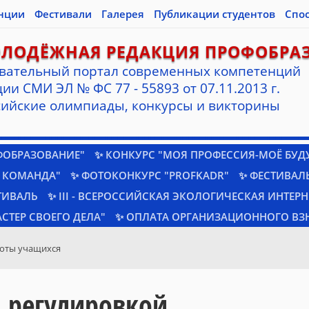
нции
Фестивали
Галерея
Публикации студентов
Спо
ОЛОДЁЖНАЯ РЕДАКЦИЯ ПРОФОБРА
вательный портал современных компетенций
ии СМИ ЭЛ № ФС 77 - 55893 от 07.11.2013 г.
ийские олимпиады, конкурсы и викторины
ФОБРАЗОВАНИЕ"
✨ КОНКУРС "МОЯ ПРОФЕССИЯ-МОЁ БУД
 КОМАНДА"
✨ ФОТОКОНКУРС "PROFKADR"
✨ ФЕСТИВАЛЬ
ТИВАЛЬ
✨ III - ВСЕРОССИЙСКАЯ ЭКОЛОГИЧЕСКАЯ ИНТЕР
СТЕР СВОЕГО ДЕЛА"
✨ ОПЛАТА ОРГАНИЗАЦИОННОГО ВЗ
оты учащихся
 регулировкой