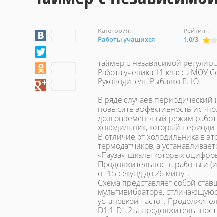
Категория:
Рейтинг:
Работы учащихся
1.0
/
3
таймер с независимой регулир
Работа ученика 11 класса МОУ 
Руководитель Рыбалко В. Ю.
В ряде случаев периодический 
повысить эффективность ис¬пол
долговремен¬ный режим работы
холодильник, который периоди
В отличие от холодильника в эт
термодатчиков, а устанавливае
«Пауза», шкалы которых оцифро
Продолжительность работы и (ил
от 15 секунд до 26 минут.
Схема представляет собой став
мультивибраторе, отличающуюся
установкой частот. Продолжите
D1.1-D1.2, а продолжитель¬ност