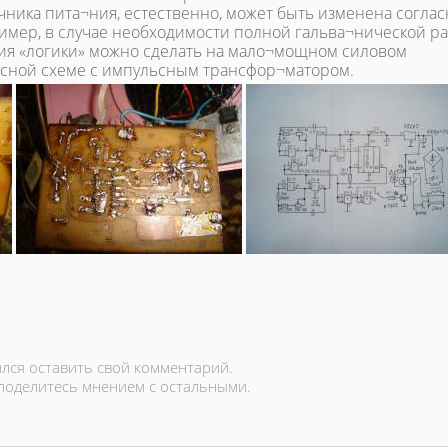
чника пита¬ния, естественно, может быть изменена соглас
мер, в случае необходимости полной гальва¬нической ра
ния «логики» можно сделать на мало¬мощном силовом
ьсной схеме с импульсным трансфор¬матором.
лся оставить свой комментарий.
 поделитесь мнением с остальными.