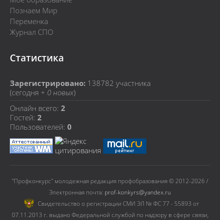
Познаем Мир
Переменка
Журнал СПО
Статистика
Зарегистрировано:
138782
участника
(сегодня +
0 новых
)
Онлайн всего:
2
Гостей:
2
Пользователей:
0
"Профконкурс" молодежная редакция профобразования © 2012-2026 /
Электронная почта:
prof-konkyrs@yandex.ru
Cвидетельство о регистрации СМИ ЭЛ № ФС 77 - 55893 от
07.11.2013 г. выдано Федеральной службой по надзору в сфере связи,