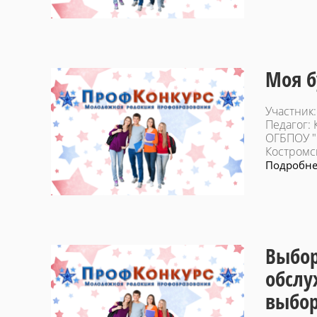
Моя б
Участник
Педагог:
ОГБПОУ "
Костромс
Подробнее
Выбор
обслу
выбор