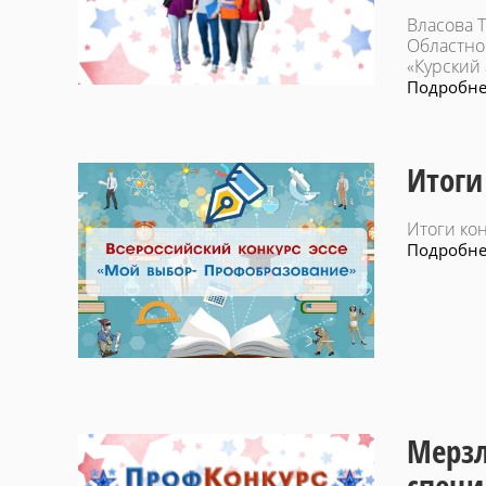
Власова 
Областно
«Курский
Подробнее
Итоги
Итоги кон
Подробнее
Мерзл