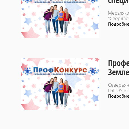
специ
Мерзляко
"Свердло
Подробнее
Профе
Земл
Северьян
ГБПОУ ВО
Подробнее