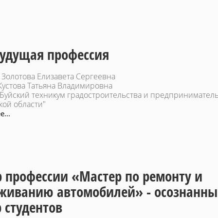
удущая профессия
: Золотова Елизавета Сергеевна
 Кустова Татьяна Владимировна
Буйский техникум градостроительства и предпринимател
кой области"
...
 профессии «Мастер по ремонту и
живанию автомобилей» - осознанн
 студентов