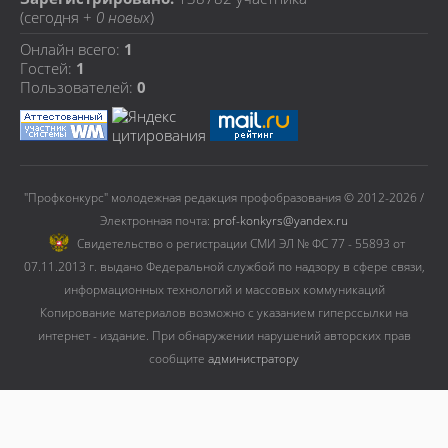
(сегодня +
0 новых
)
Онлайн всего:
1
Гостей:
1
Пользователей:
0
"Профконкурс" молодежная редакция профобразования © 2012-2026 /
Электронная почта:
prof-konkyrs@yandex.ru
Cвидетельство о регистрации СМИ ЭЛ № ФС 77 - 55893 от
07.11.2013 г. выдано Федеральной службой по надзору в сфере связи,
информационных технологий и массовых коммуникаций
Копирование материалов возможно с указанием гиперссылки на
интернет - издание. При обнаружении нарушений авторских прав
сообщите
администратору