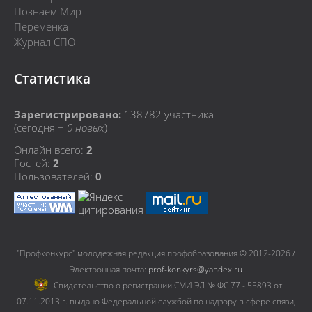
Познаем Мир
Переменка
Журнал СПО
Статистика
Зарегистрировано:
138782
участника
(сегодня +
0 новых
)
Онлайн всего:
2
Гостей:
2
Пользователей:
0
"Профконкурс" молодежная редакция профобразования © 2012-2026 /
Электронная почта:
prof-konkyrs@yandex.ru
Cвидетельство о регистрации СМИ ЭЛ № ФС 77 - 55893 от
07.11.2013 г. выдано Федеральной службой по надзору в сфере связи,