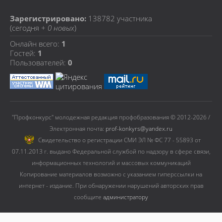
Зарегистрировано:
138782
участника
(сегодня +
0 новых
)
Онлайн всего:
1
Гостей:
1
Пользователей:
0
"Профконкурс" молодежная редакция профобразования © 2012-2026 /
Электронная почта:
prof-konkyrs@yandex.ru
Cвидетельство о регистрации СМИ ЭЛ № ФС 77 - 55893 от
07.11.2013 г. выдано Федеральной службой по надзору в сфере связи,
информационных технологий и массовых коммуникаций
Копирование материалов возможно с указанием гиперссылки на
интернет - издание. При обнаружении нарушений авторских прав
сообщите
администратору