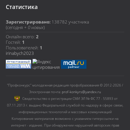
Статистика
Зарегистрировано:
138782
участника
(сегодня +
0 новых
)
Онлайн всего:
2
Гостей:
1
Пользователей:
1
irinabych2023
"Профконкурс" молодежная редакция профобразования © 2012-2026 /
Электронная почта:
prof-konkyrs@yandex.ru
Cвидетельство о регистрации СМИ ЭЛ № ФС 77 - 55893 от
07.11.2013 г. выдано Федеральной службой по надзору в сфере связи,
информационных технологий и массовых коммуникаций
Копирование материалов возможно с указанием гиперссылки на
интернет - издание. При обнаружении нарушений авторских прав