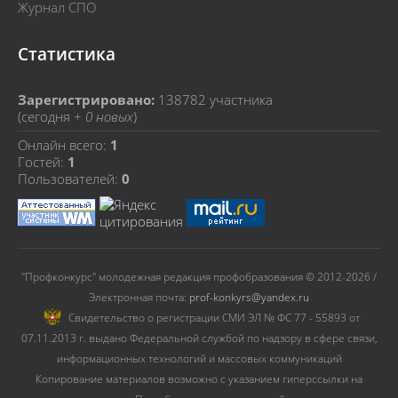
Журнал СПО
Статистика
Зарегистрировано:
138782
участника
(сегодня +
0 новых
)
Онлайн всего:
1
Гостей:
1
Пользователей:
0
"Профконкурс" молодежная редакция профобразования © 2012-2026 /
Электронная почта:
prof-konkyrs@yandex.ru
Cвидетельство о регистрации СМИ ЭЛ № ФС 77 - 55893 от
07.11.2013 г. выдано Федеральной службой по надзору в сфере связи,
информационных технологий и массовых коммуникаций
Копирование материалов возможно с указанием гиперссылки на