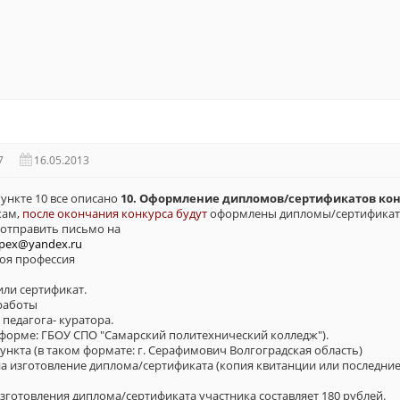
7
16.05.2013
ункте 10 все описано
10. Оформление дипломов/сертификатов кон
кам,
после окончания конкурса будут
оформлены дипломы/сертификаты 
отправить письмо на
spex@yandex.ru
моя профессия
или сертификат.
работы
 педагога- куратора.
 форме: ГБОУ СПО "Самарский политехнический колледж").
ункта (в таком формате: г. Серафимович Волгоградская область)
а изготовление диплома/сертификата (копия квитанции или последние
зготовления диплома/сертификата участника составляет 180 рублей.