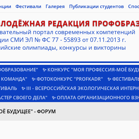
нции
Фестивали
Галерея
Публикации студентов
Спо
ОЛОДЁЖНАЯ РЕДАКЦИЯ ПРОФОБРА
вательный портал современных компетенций
ии СМИ ЭЛ № ФС 77 - 55893 от 07.11.2013 г.
ийские олимпиады, конкурсы и викторины
ФОБРАЗОВАНИЕ"
✨ КОНКУРС "МОЯ ПРОФЕССИЯ-МОЁ БУД
 КОМАНДА"
✨ ФОТОКОНКУРС "PROFKADR"
✨ ФЕСТИВАЛЬ
ТИВАЛЬ
✨ III - ВСЕРОССИЙСКАЯ ЭКОЛОГИЧЕСКАЯ ИНТЕР
СТЕР СВОЕГО ДЕЛА"
✨ ОПЛАТА ОРГАНИЗАЦИОННОГО ВЗ
ОЁ БУДУЩЕЕ" - ФОРУМ