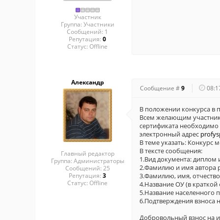
Участник
Группа: Участники
Сообщений:
1
Репутация:
0
Статус:
Offline
Александр
Сообщение #
9
08:1
В положении конкурса в п
Всем желающим участни
сертификата необходимо 
электронный адрес
profy
В теме указать: Конкурс 
В тексте сообщения:
Главный редактор
1.Вид документа: диплом 
Группа: Администраторы
2.Фамилию и имя автора 
Сообщений:
25
Репутация:
3
3.Фамилию, имя, отчество
Статус:
Offline
4.Название ОУ (в краткой
5.Название населенного п
6.Подтверждения взноса н
Добровольный взнос на и