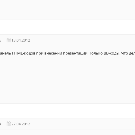
6
13.04.2012
панель HTML-кодов при внесении презентации. Только BB-коды. Что де
4
27.04.2012