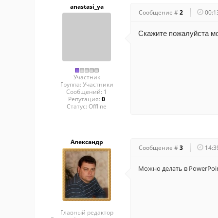
anastasi_ya
Сообщение #
2
00:1
Скажите пожалуйста м
Участник
Группа: Участники
Сообщений:
1
Репутация:
0
Статус:
Offline
Александр
Сообщение #
3
14:3
Можно делать в PowerPoin
Главный редактор