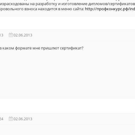
израсходованы на разработку и изготовление дипломов/сертификатов, 
бровольного взноса находится в меню сайта:
http://профконкурс.рф/ind
13
02.06.2013
ь в каком формате мне пришлют сертификат?
24
02.06.2013