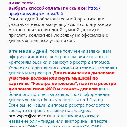
ниже теста.
Выбрать способ оплаты по ссылке:
http://
профконкурс.рф/index/0-5
Если от одной образовательной организации
участвуют несколько учащихся, то оплату взноса
можно произвести одной суммой (чеком) и
прислать коллективную заявку на оформление
дипломов для всех участников.
В течение 5 дней
, после получения заявки, вам
оформят диплом в электронном виде согласно
критериям оценки и занесут в реестр дипломов.
Участники или педагоги самостоятельно скачивают
дипломы из реестра.
Для скачивания дипломов
участник должен кликнуть мышкой по
картинке "Реестра дипломов", найти в реестре
дипломов свою ФИО и скачать диплом
(из-за
большого количества заявок сроки оформления
дипломов могут быть увеличены на 1-2 дня).
Если вы не нашли диплом в реестре после этого
срока, то отправьте заявку на эл. адрес:
profyspex@yandex.ru
в теме заявки укажите
название олимпиады или викторины, в тексте
письма - ФИО участника, название ОУ, ФИО