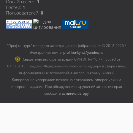
Онлайн всего:
1
Гостей:
1
Пользователей:
0
"Профконкурс" молодежная редакция профобразования © 2012-2026 /
Электронная почта:
prof-konkyrs@yandex.ru
Cвидетельство о регистрации СМИ ЭЛ № ФС 77 - 55893 от
07.11.2013 г. выдано Федеральной службой по надзору в сфере связи,
информационных технологий и массовых коммуникаций
Копирование материалов возможно с указанием гиперссылки на
интернет - издание. При обнаружении нарушений авторских прав
сообщите
администратору