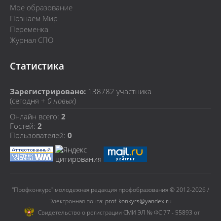
Мое образование
Познаем Мир
Переменка
Журнал СПО
Статистика
Зарегистрировано:
138782
участника
(сегодня +
0 новых
)
Онлайн всего:
2
Гостей:
2
Пользователей:
0
"Профконкурс" молодежная редакция профобразования © 2012-2026 /
Электронная почта:
prof-konkyrs@yandex.ru
Cвидетельство о регистрации СМИ ЭЛ № ФС 77 - 55893 от