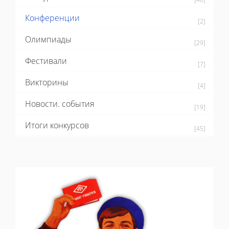
Конференции
[2]
Олимпиады
[29]
Фестивали
[7]
Викторины
[4]
Новости. события
[19]
Итоги конкурсов
[45]