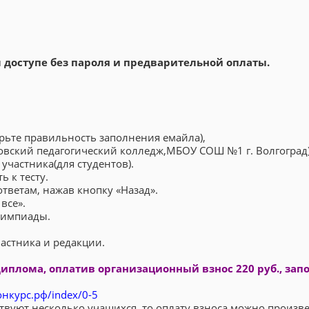
доступе без пароля и предварительной оплаты.
ерьте правильность заполнения емайла),
овский педагогический колледж,МБОУ СОШ №1 г. Волгоград)
участника(для студентов).
ь к тесту.
тветам, нажав кнопку «Назад».
все».
олимпиады.
астника и редакции.
иплома, оплатив организационный взнос 220 руб., зап
онкурс.рф/index/0-5
твуют несколько учащихся, то оплату взноса можно произв