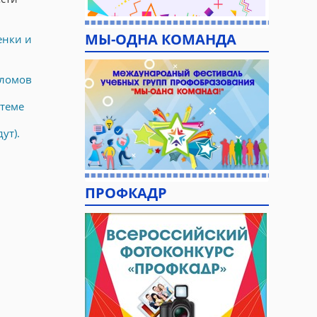
МЫ-ОДНА КОМАНДА
енки и
пломов
теме
ут).
ПРОФКАДР