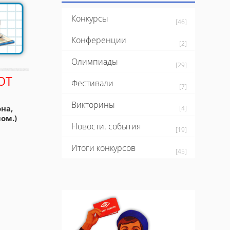
Конкурсы
[46]
Конференции
[2]
Олимпиады
[29]
ЮТ
Фестивали
[7]
Викторины
на,
[4]
ом.)
Новости. события
[19]
Итоги конкурсов
[45]