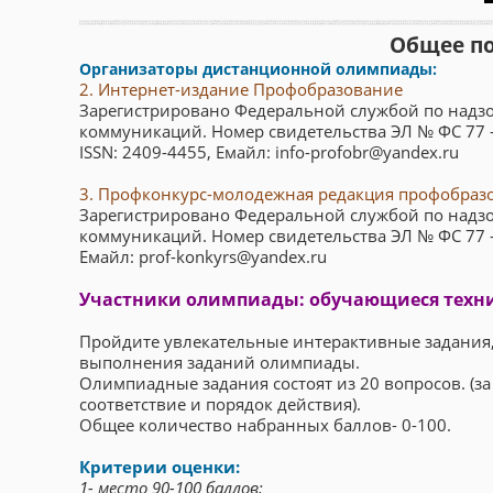
Общее п
Организаторы дистанционной олимпиады:
2. Интернет-издание Профобразование
Зарегистрировано Федеральной службой по надзо
коммуникаций. Номер свидетельства ЭЛ № ФС 77 
ISSN: 2409-4455, Емайл: info-profobr@yandex.ru
3. Профконкурс-молодежная редакция профобраз
Зарегистрировано Федеральной службой по надзо
коммуникаций. Номер свидетельства ЭЛ № ФС 77 
Емайл: prof-konkyrs@yandex.ru
Участники олимпиады: обучающиеся техни
Пройдите увлекательные интерактивные задания, с
выполнения заданий олимпиады.
Олимпиадные задания состоят из 20 вопросов. (за
соответствие и порядок действия).
Общее количество набранных баллов- 0-100.
Критерии оценки:
1- место 90-100 баллов;