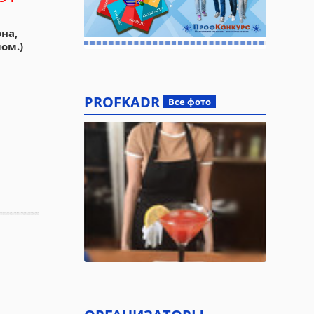
на,
ом.)
PROFKADR
Все фото