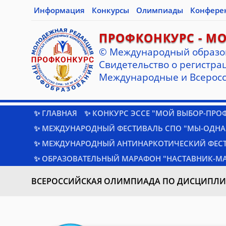
Информация
Конкурсы
Олимпиады
Конфере
ПРОФКОНКУРС - М
© Международный образо
Cвидетельство о регистрац
Международные и Всеросс
✨ ГЛАВНАЯ
✨ КОНКУРС ЭССЕ "МОЙ ВЫБОР-ПРО
✨ МЕЖДУНАРОДНЫЙ ФЕСТИВАЛЬ СПО "МЫ-ОДНА
✨ МЕЖДУНАРОДНЫЙ АНТИНАРКОТИЧЕСКИЙ ФЕС
✨ ОБРАЗОВАТЕЛЬНЫЙ МАРАФОН "НАСТАВНИК-МА
ВСЕРОССИЙСКАЯ ОЛИМПИАДА ПО ДИСЦИПЛИ