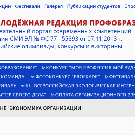
нции
Фестивали
Галерея
Публикации студентов
Спо
ОЛОДЁЖНАЯ РЕДАКЦИЯ ПРОФОБРА
вательный портал современных компетенций
ии СМИ ЭЛ № ФС 77 - 55893 от 07.11.2013 г.
ийские олимпиады, конкурсы и викторины
ФОБРАЗОВАНИЕ"
✨ КОНКУРС "МОЯ ПРОФЕССИЯ-МОЁ БУД
 КОМАНДА"
✨ ФОТОКОНКУРС "PROFKADR"
✨ ФЕСТИВАЛЬ
ТИВАЛЬ
✨ III - ВСЕРОССИЙСКАЯ ЭКОЛОГИЧЕСКАЯ ИНТЕР
СТЕР СВОЕГО ДЕЛА"
✨ ОПЛАТА ОРГАНИЗАЦИОННОГО ВЗ
НЕ "ЭКОНОМИКА ОРГАНИЗАЦИИ"