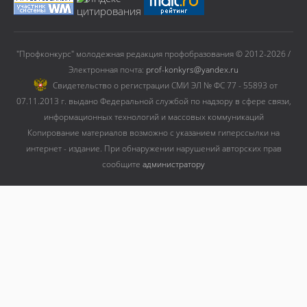
"Профконкурс" молодежная редакция профобразования © 2012-2026 /
Электронная почта:
prof-konkyrs@yandex.ru
Cвидетельство о регистрации СМИ ЭЛ № ФС 77 - 55893 от
07.11.2013 г. выдано Федеральной службой по надзору в сфере связи,
информационных технологий и массовых коммуникаций
Копирование материалов возможно с указанием гиперссылки на
интернет - издание. При обнаружении нарушений авторских прав
сообщите
администратору