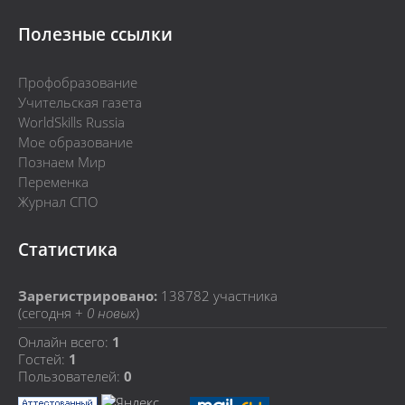
Полезные ссылки
Профобразование
Учительская газета
WorldSkills Russia
Мое образование
Познаем Мир
Переменка
Журнал СПО
Статистика
Зарегистрировано:
138782
участника
(сегодня +
0 новых
)
Онлайн всего:
1
Гостей:
1
Пользователей:
0