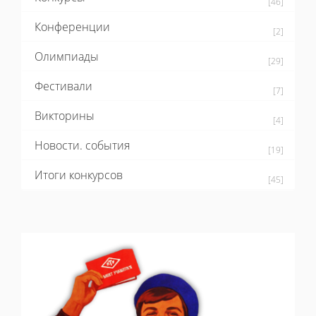
[46]
Конференции
[2]
Олимпиады
[29]
Фестивали
[7]
Викторины
[4]
Новости. события
[19]
Итоги конкурсов
[45]