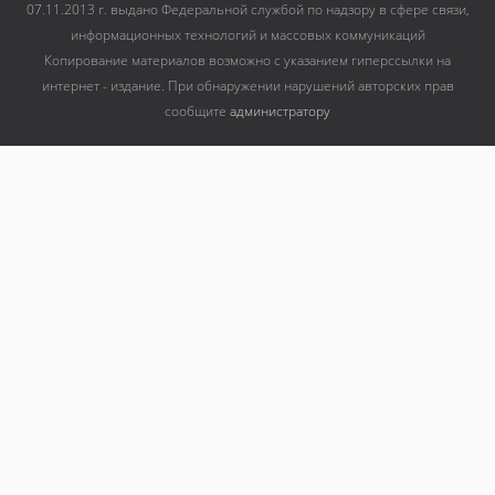
07.11.2013 г. выдано Федеральной службой по надзору в сфере связи,
информационных технологий и массовых коммуникаций
Копирование материалов возможно с указанием гиперссылки на
интернет - издание. При обнаружении нарушений авторских прав
сообщите
администратору