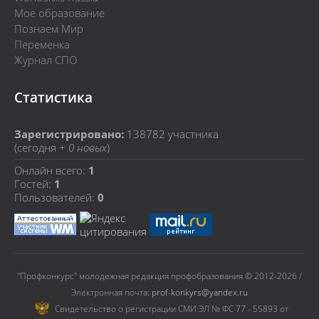
Мое образование
Познаем Мир
Переменка
Журнал СПО
Статистика
Зарегистрировано:
138782
участника
(сегодня +
0 новых
)
Онлайн всего:
1
Гостей:
1
Пользователей:
0
"Профконкурс" молодежная редакция профобразования © 2012-2026 /
Электронная почта:
prof-konkyrs@yandex.ru
Cвидетельство о регистрации СМИ ЭЛ № ФС 77 - 55893 от