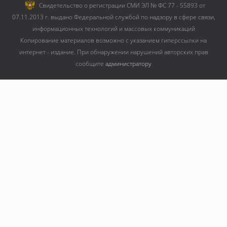
Cвидетельство о регистрации СМИ ЭЛ № ФС 77 - 55893 от
07.11.2013 г. выдано Федеральной службой по надзору в сфере связи,
информационных технологий и массовых коммуникаций
Копирование материалов возможно с указанием гиперссылки на
интернет - издание. При обнаружении нарушений авторских прав
сообщите
администратору