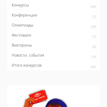
Конкурсы
[46]
Конференции
[2]
Олимпиады
[29]
Фестивали
[7]
Викторины
[4]
Новости. события
[19]
Итоги конкурсов
[45]