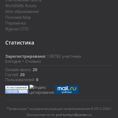
WorldSkills Russia
Мое образование
Познаем Мир
Переменка
Журнал СПО
Статистика
Зарегистрировано:
138782
участника
(сегодня +
0 новых
)
Онлайн всего:
20
Гостей:
20
Пользователей:
0
"Профконкурс" молодежная редакция профобразования © 2012-2026 /
Электронная почта:
prof-konkyrs@yandex.ru