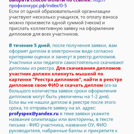
профконкурс.рф/index/0-5
Если от одной образовательной организации
участвуют несколько учащихся, то оплату взноса
можно произвести одной суммой (чеком) и
прислать коллективную заявку на оформление
дипломов для всех участников.
В течение 5 дней
, после получения заявки, вам
оформят диплом в электронном виде согласно
критериям оценки и занесут в реестр дипломов.
Участники или педагоги самостоятельно скачивают
дипломы из реестра.
Для скачивания дипломов
участник должен кликнуть мышкой по
картинке "Реестра дипломов", найти в реестре
дипломов свою ФИО и скачать диплом
(из-за
большого количества заявок сроки оформления
дипломов могут быть увеличены на 1-2 дня).
Если вы не нашли диплом в реестре после этого
срока, то отправьте заявку на эл. адрес:
profyspex@yandex.ru
в теме заявки укажите
название олимпиады или викторины, в тексте
письма - ФИО участника, название ОУ, ФИО
руководителя, набранные баллы и прикрепите к