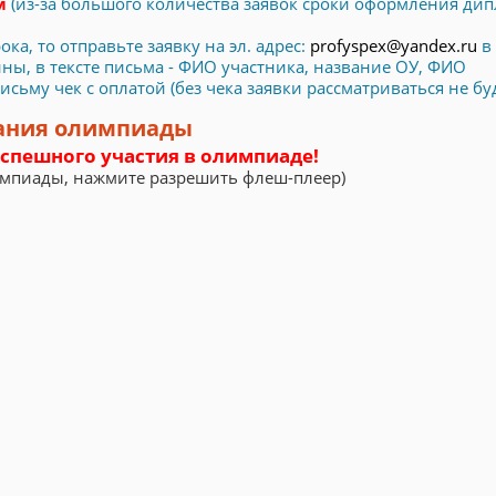
ом
(из-за большого количества заявок сроки оформления ди
ка, то отправьте заявку на эл. адрес:
profyspex@yandex.ru
в 
ы, в тексте письма - ФИО участника, название ОУ, ФИО
ьму чек с оплатой (без чека заявки рассматриваться не буд
ания олимпиады
спешного участия в олимпиаде!
импиады, нажмите разрешить флеш-плеер)