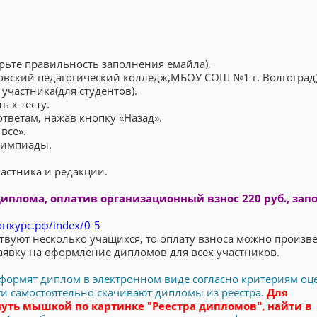
ерьте правильность заполнения емайла),
овский педагогический колледж,МБОУ СОШ №1 г. Волгоград)
участника(для студентов).
ь к тесту.
тветам, нажав кнопку «Назад».
все».
олимпиады.
астника и редакции.
иплома, оплатив организационный взнос 220 руб., зап
онкурс.рф/index/0-5
твуют несколько учащихся, то оплату взноса можно произв
аявку на оформление дипломов для всех участников.
 оформят диплом в электронном виде согласно критериям оц
оги самостоятельно скачивают дипломы из реестра.
Для
уть мышкой по картинке "Реестра дипломов", найти в