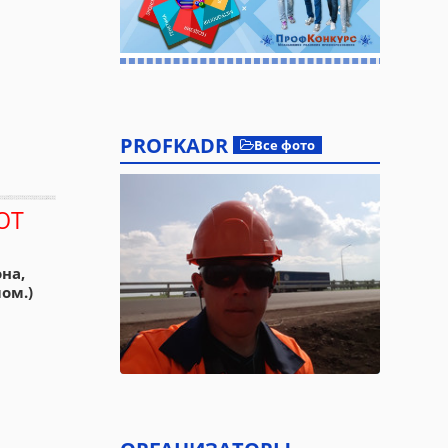
PROFKADR
Все фото
ЮТ
на,
ом.)