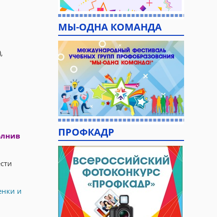
МЫ-ОДНА КОМАНДА
,
ПРОФКАДР
олнив
ести
енки и