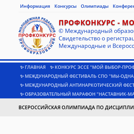
Информация
Конкурсы
Олимпиады
Конфере
ПРОФКОНКУРС - М
© Международный образо
Cвидетельство о регистрац
Международные и Всеросс
✨ ГЛАВНАЯ
✨ КОНКУРС ЭССЕ "МОЙ ВЫБОР-ПРО
✨ МЕЖДУНАРОДНЫЙ ФЕСТИВАЛЬ СПО "МЫ-ОДНА
✨ МЕЖДУНАРОДНЫЙ АНТИНАРКОТИЧЕСКИЙ ФЕС
✨ ОБРАЗОВАТЕЛЬНЫЙ МАРАФОН "НАСТАВНИК-МА
ВСЕРОССИЙСКАЯ ОЛИМПИАДА ПО ДИСЦИПЛИН