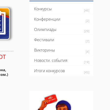
Конкурсы
[46]
Конференции
[2]
Олимпиады
[29]
Фестивали
[7]
Викторины
[4]
ЮТ
Новости. события
[19]
на,
Итоги конкурсов
[45]
ом.)