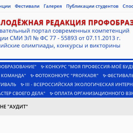
нции
Фестивали
Галерея
Публикации студентов
Спо
ОЛОДЁЖНАЯ РЕДАКЦИЯ ПРОФОБРА
вательный портал современных компетенций
ии СМИ ЭЛ № ФС 77 - 55893 от 07.11.2013 г.
ийские олимпиады, конкурсы и викторины
ФОБРАЗОВАНИЕ"
✨ КОНКУРС "МОЯ ПРОФЕССИЯ-МОЁ БУД
 КОМАНДА"
✨ ФОТОКОНКУРС "PROFKADR"
✨ ФЕСТИВАЛЬ
ТИВАЛЬ
✨ III - ВСЕРОССИЙСКАЯ ЭКОЛОГИЧЕСКАЯ ИНТЕР
СТЕР СВОЕГО ДЕЛА"
✨ ОПЛАТА ОРГАНИЗАЦИОННОГО ВЗ
Е "АУДИТ"