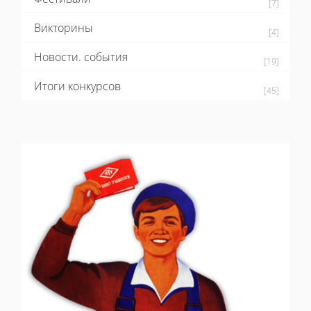
[7]
Викторины
[4]
Новости. события
[19]
Итоги конкурсов
[45]