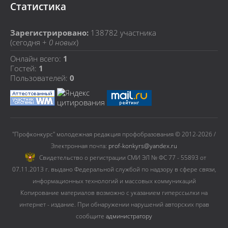
Статистика
Зарегистрировано:
138782
участника
(сегодня +
0 новых
)
Онлайн всего:
1
Гостей:
1
Пользователей:
0
"Профконкурс" молодежная редакция профобразования © 2012-2026 /
Электронная почта:
prof-konkyrs@yandex.ru
Cвидетельство о регистрации СМИ ЭЛ № ФС 77 - 55893 от
07.11.2013 г. выдано Федеральной службой по надзору в сфере связи,
информационных технологий и массовых коммуникаций
Копирование материалов возможно с указанием гиперссылки на
интернет - издание. При обнаружении нарушений авторских прав
сообщите
администратору