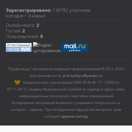
Зарегистрировано:
138782
участника
(сегодня +
0 новых
)
Онлайн всего:
2
Гостей:
2
Пользователей:
0
"Профконкурс" молодежная редакция профобразования © 2012-2026 /
Электронная почта:
prof-konkyrs@yandex.ru
Cвидетельство о регистрации СМИ ЭЛ № ФС 77 - 55893 от
07.11.2013 г. выдано Федеральной службой по надзору в сфере связи,
информационных технологий и массовых коммуникаций
Копирование материалов возможно с указанием гиперссылки на
интернет - издание. При обнаружении нарушений авторских прав
сообщите
администратору