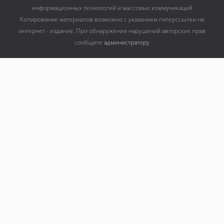
информационных технологий и массовых коммуникаций
Копирование материалов возможно с указанием гиперссылки на
интернет - издание. При обнаружении нарушений авторских прав
сообщите
администратору