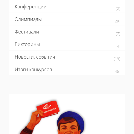
Конференции
[2]
Олимпиады
[29]
Фестивали
[7]
Викторины
[4]
Новости. события
[19]
Итоги конкурсов
[45]