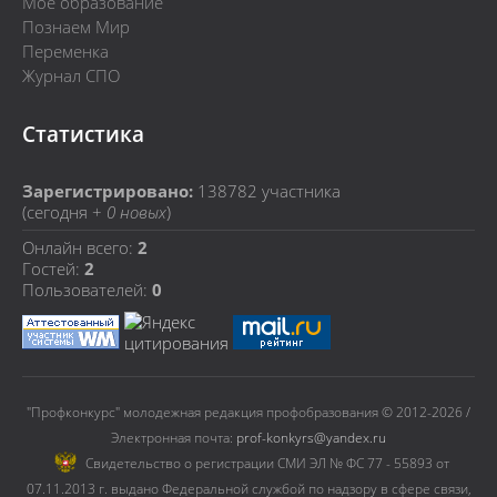
Мое образование
Познаем Мир
Переменка
Журнал СПО
Статистика
Зарегистрировано:
138782
участника
(сегодня +
0 новых
)
Онлайн всего:
2
Гостей:
2
Пользователей:
0
"Профконкурс" молодежная редакция профобразования © 2012-2026 /
Электронная почта:
prof-konkyrs@yandex.ru
Cвидетельство о регистрации СМИ ЭЛ № ФС 77 - 55893 от
07.11.2013 г. выдано Федеральной службой по надзору в сфере связи,