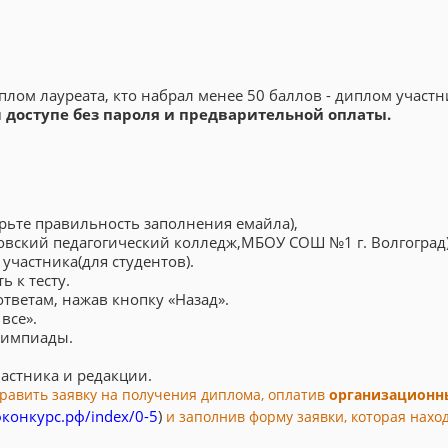
лом лауреата, кто набрал менее 50 баллов - диплом участн
доступе без пароля и предварительной оплаты.
ерьте правильность заполнения емайла),
овский педагогический колледж,МБОУ СОШ №1 г. Волгоград)
участника(для студентов).
ь к тесту.
тветам, нажав кнопку «Назад».
все».
олимпиады.
астника и редакции.
править заявку на получения диплома, оплатив
организационн
фконкурс.рф/index/0-5
)
и заполнив форму заявки, которая нахо