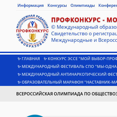
Информация
Конкурсы
Олимпиады
Конфере
ПРОФКОНКУРС - М
© Международный образо
Cвидетельство о регистрац
Международные и Всеросс
✨ ГЛАВНАЯ
✨ КОНКУРС ЭССЕ "МОЙ ВЫБОР-ПРО
✨ МЕЖДУНАРОДНЫЙ ФЕСТИВАЛЬ СПО "МЫ-ОДНА
✨ МЕЖДУНАРОДНЫЙ АНТИНАРКОТИЧЕСКИЙ ФЕС
✨ ОБРАЗОВАТЕЛЬНЫЙ МАРАФОН "НАСТАВНИК-МА
ВСЕРОССИЙСКАЯ ОЛИМПИАДА ПО ОБЩЕСТВ