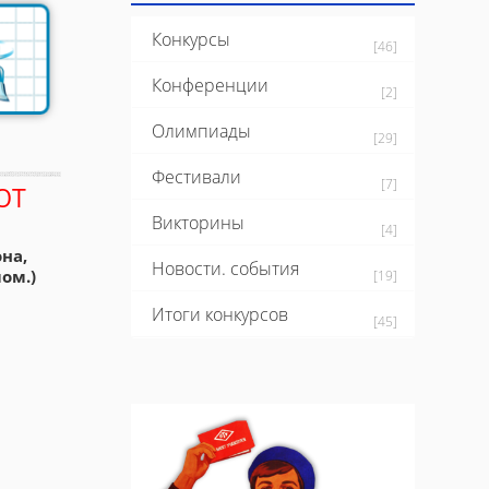
Конкурсы
[46]
Конференции
[2]
Олимпиады
[29]
Фестивали
[7]
ЮТ
Викторины
[4]
на,
Новости. события
ом.)
[19]
Итоги конкурсов
[45]