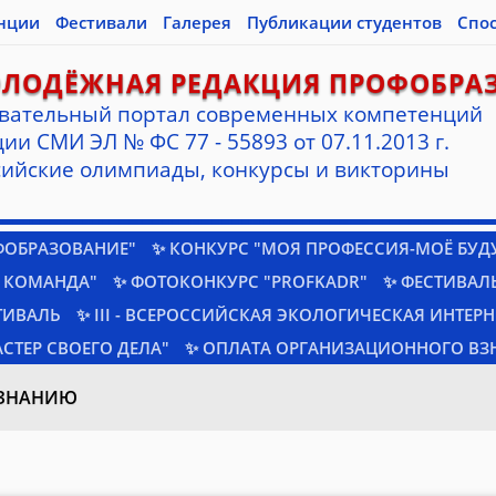
нции
Фестивали
Галерея
Публикации студентов
Спо
ОЛОДЁЖНАЯ РЕДАКЦИЯ ПРОФОБРА
вательный портал современных компетенций
ии СМИ ЭЛ № ФС 77 - 55893 от 07.11.2013 г.
ийские олимпиады, конкурсы и викторины
ФОБРАЗОВАНИЕ"
✨ КОНКУРС "МОЯ ПРОФЕССИЯ-МОЁ БУД
 КОМАНДА"
✨ ФОТОКОНКУРС "PROFKADR"
✨ ФЕСТИВАЛЬ
ТИВАЛЬ
✨ III - ВСЕРОССИЙСКАЯ ЭКОЛОГИЧЕСКАЯ ИНТЕР
СТЕР СВОЕГО ДЕЛА"
✨ ОПЛАТА ОРГАНИЗАЦИОННОГО ВЗ
ОЗНАНИЮ