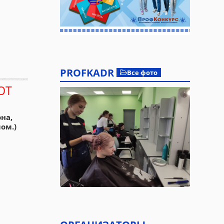
PROFKADR
Все фото
ЮТ
на,
ом.)