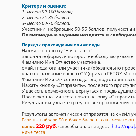
Критерии оценки:
1- место 90-100 баллов;
2- место 75-85 баллов;
3- место 60-70 баллов.
Участники, набравшие 50-55 баллов, получают дип
Олимпиадные задания находятся в свободном 
Порядок прохождения олимпиады.
Нажмите на кнопку "Начать тест"
Заполните форму, в которой необходимо указать:
Фамилию Имя Отчество участника,
емайл педагога или участника (обязательно пров
краткое название вашего ОУ (пример ГБПОУ Моск
Фамилию Имя Отчество педагога, подготовившего 
Нажать кнопку «Отправить», после этого приступит
У вас есть возможность вернуться к предыдущим о
После окончания теста нажать кнопку «Отправить 
Результат вы узнаете сразу, после прохождения 
Результаты автоматически отправятся на емайл уч
Если вы набрали 50 и более баллов, то вы можете от
220 руб
(способы оплаты здесь:
http://про
взнос
.
ниже теста.