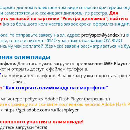
 оформят диплом в электронном виде согласно критериям оц
оги самостоятельно скачивают дипломы из реестра.
Для
уть мышкой по картинке "Реестра дипломов", найти в
ом
(из-за большого количества заявок сроки оформления ди
ка, то отправьте заявку на эл. адрес:
profyspex@yandex.ru
в 
ы, в тексте письма - ФИО участника, название ОУ, ФИО
ьму чек с оплатой (без чека заявки рассматриваться не буд
ания олимпиады
ефоне.
Для этого нужно загрузить приложение
SWF Player -
кет и открыть доступ к файлам телефона.
У
на мобильном телефоне. В папке загрузки открыть загруж
файл.
"Как открыть олимпиаду на смартфоне"
ю
мпьютере требуется Adobe Flash Player (разрешить)
вите страницу или скачайте последнюю версию Adobe Flash P
>>
https://get.adobe.com/ru/flashplayer
спешного участия в олимпиаде!
дитесь загрузки теста)