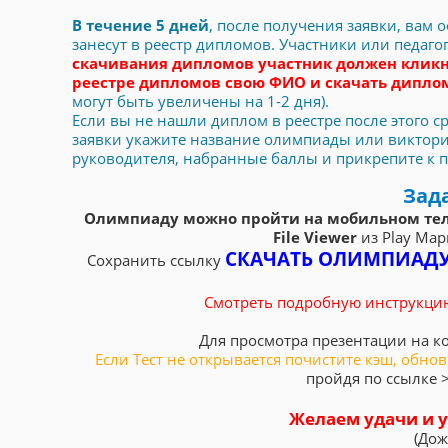
В течение 5 дней
, после получения заявки, вам
занесут в реестр дипломов. Участники или педаг
скачивания дипломов участник должен кликн
реестре дипломов свою ФИО и скачать дипл
могут быть увеличены на 1-2 дня).
Если вы не нашли диплом в реестре после этого сро
заявки укажите название олимпиады или викторин
руководителя, набранные баллы и прикрепите к пис
Зад
Олимпиаду можно пройти на мобильном тел
File Viewer
из Play Мар
СКАЧАТЬ ОЛИМПИАД
Сохранить ссылку
Смотреть подробную инструкци
Для просмотра презентации на ко
Если Тест не открывается почистите кэш, обно
пройдя по ссылке 
Желаем удачи и у
(Дож