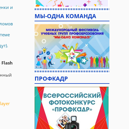
енки и
МЫ-ОДНА КОМАНДА
пломов
теме
ут).
 Flash
енный
ПРОФКАДР
layer