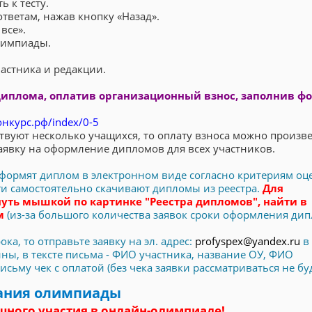
ь к тесту.
тветам, нажав кнопку «Назад».
все».
олимпиады.
астника и редакции.
диплома, оплатив организационный взнос, заполнив ф
онкурс.рф/index/0-5
твуют несколько учащихся, то оплату взноса можно произв
аявку на оформление дипломов для всех участников.
 оформят диплом в электронном виде согласно критериям оц
оги самостоятельно скачивают дипломы из реестра.
Для
уть мышкой по картинке "Реестра дипломов", найти в
ом
(из-за большого количества заявок сроки оформления ди
ка, то отправьте заявку на эл. адрес:
profyspex@yandex.ru
в 
ы, в тексте письма - ФИО участника, название ОУ, ФИО
ьму чек с оплатой (без чека заявки рассматриваться не буд
ания олимпиады
шного участия в онлайн-олимпиаде!