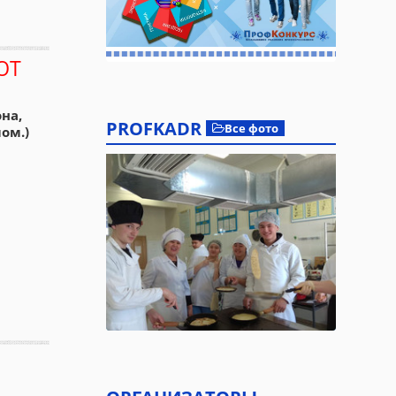
ЮТ
на,
PROFKADR
Все фото
ом.)