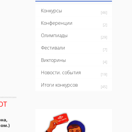
Конкурсы
[46]
Конференции
[2]
Олимпиады
[29]
Фестивали
[7]
Викторины
[4]
Новости. события
[19]
Итоги конкурсов
[45]
ЮТ
на,
ом.)