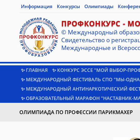
Информация
Конкурсы
Олимпиады
Конфере
ПРОФКОНКУРС - М
© Международный образо
Cвидетельство о регистрац
Международные и Всеросс
✨ ГЛАВНАЯ
✨ КОНКУРС ЭССЕ "МОЙ ВЫБОР-ПРО
✨ МЕЖДУНАРОДНЫЙ ФЕСТИВАЛЬ СПО "МЫ-ОДНА
✨ МЕЖДУНАРОДНЫЙ АНТИНАРКОТИЧЕСКИЙ ФЕС
✨ ОБРАЗОВАТЕЛЬНЫЙ МАРАФОН "НАСТАВНИК-МА
ОЛИМПИАДА ПО ПРОФЕССИИ ПАРИКМАХЕР