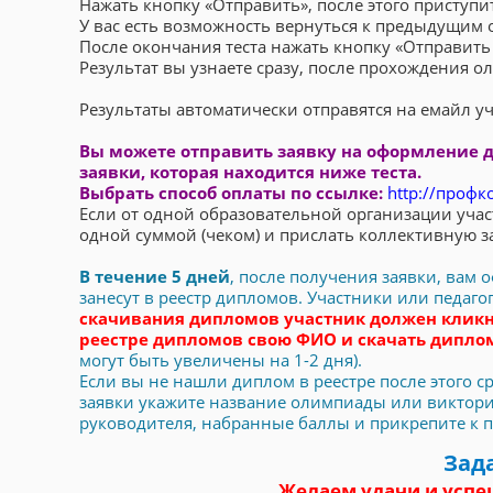
Нажать кнопку «Отправить», после этого приступит
У вас есть возможность вернуться к предыдущим о
После окончания теста нажать кнопку «Отправить 
Результат вы узнаете сразу, после прохождения 
Результаты автоматически отправятся на емайл уч
Вы можете отправить заявку на оформление 
заявки, которая находится ниже теста.
Выбрать способ оплаты по ссылке:
http://профк
Если от одной образовательной организации учас
одной суммой (чеком) и прислать коллективную з
В течение 5 дней
, после получения заявки, вам
занесут в реестр дипломов. Участники или педаг
скачивания дипломов участник должен кликн
реестре дипломов свою ФИО и скачать дипл
могут быть увеличены на 1-2 дня).
Если вы не нашли диплом в реестре после этого сро
заявки укажите название олимпиады или викторин
руководителя, набранные баллы и прикрепите к пис
Зад
Желаем удачи и успе