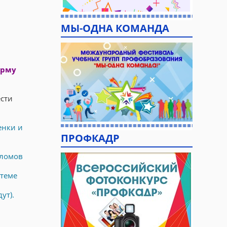
МЫ-ОДНА КОМАНДА
орму
ести
енки и
ПРОФКАДР
пломов
теме
ут).