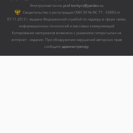
Электронная почта:
prof-konkyrs@yandex.ru
Cвидетельство о регистрации СМИ ЭЛ № ФС 77 - 55893 от
07.11.2013 г. выдано Федеральной службой по надзору в сфере связи,
информационных технологий и массовых коммуникаций
Копирование материалов возможно с указанием гиперссылки на
интернет - издание. При обнаружении нарушений авторских прав
сообщите
администратору