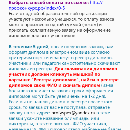
Выбрать способ оплаты по ссылке:
http://
профконкурс.рф/index/0-5
Если от одной образовательной организации
участвуют несколько учащихся, то оплату взноса
можно произвести одной суммой (чеком) и
прислать коллективную заявку на оформление
дипломов для всех участников.
В течение 5 дней
, после получения заявки, вам
оформят диплом в электронном виде согласно
критериям оценки и занесут в реестр дипломов.
Участники или педагоги самостоятельно скачивают
дипломы из реестра.
Для скачивания дипломов
участник должен кликнуть мышкой по
картинке "Реестра дипломов", найти в реестре
дипломов свою ФИО и скачать диплом
(из-за
большого количества заявок сроки оформления
дипломов могут быть увеличены на 1-2 дня).
Если вы не нашли диплом в реестре после этого
срока, то заявка от вас не поступала, отправьте
заявку на эл. адрес:
profyspex@yandex.ru
в теме
заявки укажите название олимпиады или
викторины, в тексте письма - ФИО участника,
название ОУ, ФИО руководителя, набранные баллы