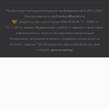
"Профконкурс" молодежная редакция профобразования © 2012-2026 /
Электронная почта:
prof-konkyrs@yandex.ru
Cвидетельство о регистрации СМИ ЭЛ № ФС 77 - 55893 от
07.11.2013 г. выдано Федеральной службой по надзору в сфере связи,
информационных технологий и массовых коммуникаций
Копирование материалов возможно с указанием гиперссылки на
интернет - издание. При обнаружении нарушений авторских прав
сообщите
администратору