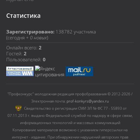
Статистика
Зарегистрировано:
138782
участника
(сегодня +
0 новых
)
Онлайн всего:
2
Гостей:
2
Пользователей:
0
"Профконкурс" молодежная редакция профобразования © 2012-2026 /
Электронная почта:
prof-konkyrs@yandex.ru
Cвидетельство о регистрации СМИ ЭЛ № ФС 77 - 55893 от
07.11.2013 г. выдано Федеральной службой по надзору в сфере связи,
информационных технологий и массовых коммуникаций
Копирование материалов возможно с указанием гиперссылки на
интернет - издание. При обнаружении нарушений авторских прав