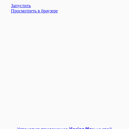
Установив приложение
iSpring Play
на свой