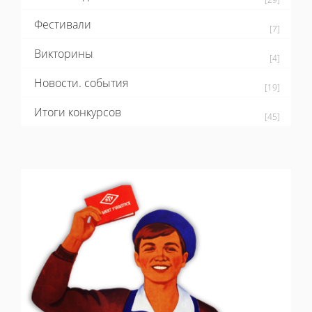
Фестивали
[7]
Викторины
[4]
Новости. события
[19]
Итоги конкурсов
[45]