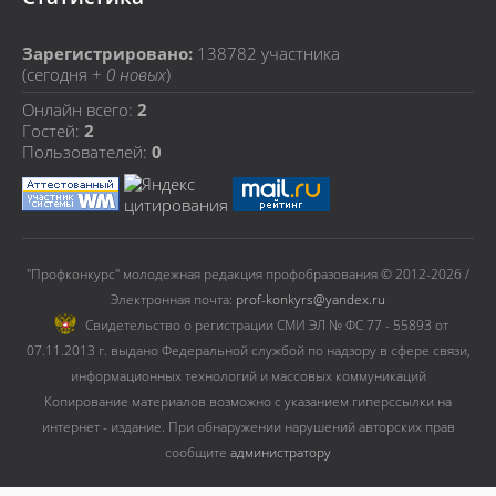
Зарегистрировано:
138782
участника
(сегодня +
0 новых
)
Онлайн всего:
2
Гостей:
2
Пользователей:
0
"Профконкурс" молодежная редакция профобразования © 2012-2026 /
Электронная почта:
prof-konkyrs@yandex.ru
Cвидетельство о регистрации СМИ ЭЛ № ФС 77 - 55893 от
07.11.2013 г. выдано Федеральной службой по надзору в сфере связи,
информационных технологий и массовых коммуникаций
Копирование материалов возможно с указанием гиперссылки на
интернет - издание. При обнаружении нарушений авторских прав
сообщите
администратору