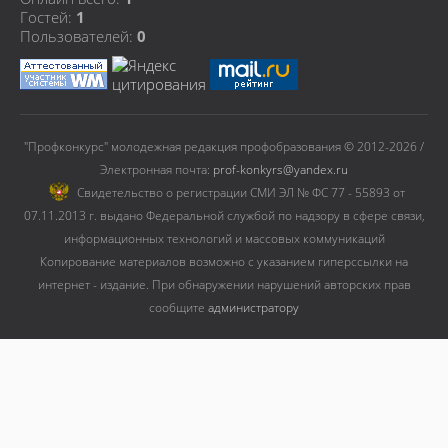
Гостей:
1
Пользователей:
0
"Профконкурс" молодежная редакция профобразования © 2012-2026 /
Электронная почта:
prof-konkyrs@yandex.ru
Cвидетельство о регистрации СМИ ЭЛ № ФС 77 - 55893 от
07.11.2013 г. выдано Федеральной службой по надзору в сфере связи,
информационных технологий и массовых коммуникаций
Копирование материалов возможно с указанием гиперссылки на
интернет - издание. При обнаружении нарушений авторских прав
сообщите
администратору