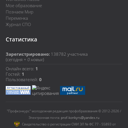
Мое образование
Познаем Мир
Переменка
Журнал СПО
Статистика
Зарегистрировано:
138782
участника
(сегодня +
0 новых
)
Онлайн всего:
1
Гостей:
1
Пользователей:
0
"Профконкурс" молодежная редакция профобразования © 2012-2026 /
Электронная почта:
prof-konkyrs@yandex.ru
Cвидетельство о регистрации СМИ ЭЛ № ФС 77 - 55893 от