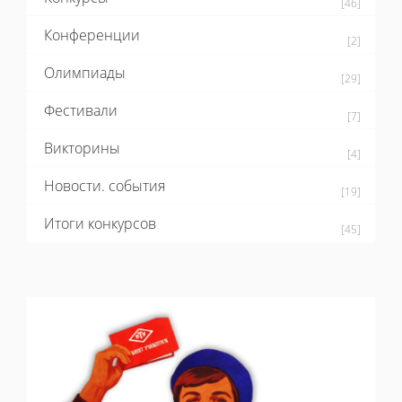
[46]
Конференции
[2]
Олимпиады
[29]
Фестивали
[7]
Викторины
[4]
Новости. события
[19]
Итоги конкурсов
[45]