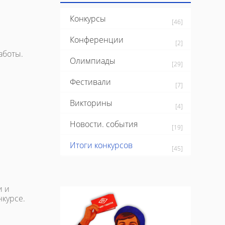
Конкурсы
[46]
Конференции
[2]
аботы.
Олимпиады
[29]
Фестивали
[7]
Викторины
[4]
Новости. события
[19]
Итоги конкурсов
[45]
и и
нкурсе.