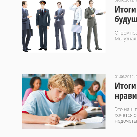
09.06.2012, 
Итоги
будущ
Огромное
Мы узнал
01.06.2012, 
Итоги
нрави
Это наш 
хочется о
недочеты