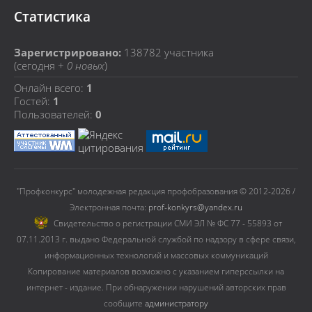
Статистика
Зарегистрировано:
138782
участника
(сегодня +
0 новых
)
Онлайн всего:
1
Гостей:
1
Пользователей:
0
"Профконкурс" молодежная редакция профобразования © 2012-2026 /
Электронная почта:
prof-konkyrs@yandex.ru
Cвидетельство о регистрации СМИ ЭЛ № ФС 77 - 55893 от
07.11.2013 г. выдано Федеральной службой по надзору в сфере связи,
информационных технологий и массовых коммуникаций
Копирование материалов возможно с указанием гиперссылки на
интернет - издание. При обнаружении нарушений авторских прав
сообщите
администратору