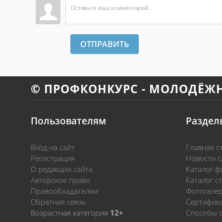
ОТПРАВИТЬ
© ПРОФКОНКУРС - МОЛОДЁЖ
Пользователям
Раздел
Вход на сайт
Главная с
Регистрация
Новости с
О редакции сайта
Каталог ф
Авторское право
Каталог с
Правообладателям
Фотогале
Обратная связь
Сертифик
Возрастная категория
12+
Способы 