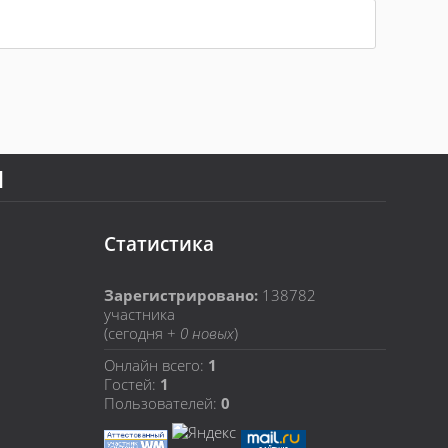
Я
Статистика
Зарегистрировано:
138782
участника
(сегодня +
0 новых
)
Онлайн всего:
1
Гостей:
1
Пользователей:
0