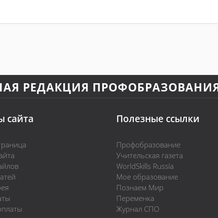
НАЯ РЕДАКЦИЯ ПРОФОБРАЗОВАНИ
ы сайта
Полезные ссылки
траница
Профобразование
айта
Учительская газета
айлов
WorldSkills Russia
татей
Мое образование
рея
Познаем Мир
аты
Переменка
оплаты
Журнал СПО