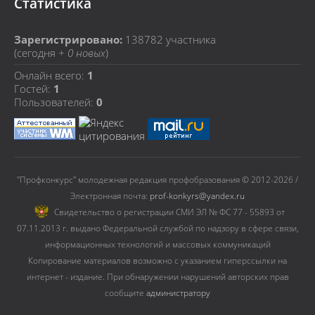
Статистика
Зарегистрировано:
138782
участника
(сегодня +
0 новых
)
Онлайн всего:
1
Гостей:
1
Пользователей:
0
"Профконкурс" молодежная редакция профобразования © 2012-2026 /
Электронная почта:
prof-konkyrs@yandex.ru
Cвидетельство о регистрации СМИ ЭЛ № ФС 77 - 55893 от
07.11.2013 г. выдано Федеральной службой по надзору в сфере связи,
информационных технологий и массовых коммуникаций
Копирование материалов возможно с указанием гиперссылки на
интернет - издание. При обнаружении нарушений авторских прав
сообщите
администратору