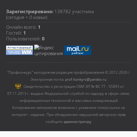
Зарегистрировано:
138782
участника
(сегодня +
0 новых
)
Онлайн всего:
1
Гостей:
1
Пользователей:
0
"Профконкурс" молодежная редакция профобразования © 2012-2026 /
Электронная почта:
prof-konkyrs@yandex.ru
Cвидетельство о регистрации СМИ ЭЛ № ФС 77 - 55893 от
07.11.2013 г. выдано Федеральной службой по надзору в сфере связи,
информационных технологий и массовых коммуникаций
Копирование материалов возможно с указанием гиперссылки на
интернет - издание. При обнаружении нарушений авторских прав
сообщите
администратору